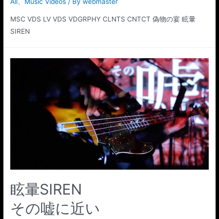
All
、
Music Videos
/ By
webmaster
MSC VDS LV VDS VDGRPHY CLNTS CNTCT 偽物の宴 眩暈
SIREN
SIREN
眩暈
その嘘に近い