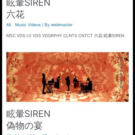
SIREN
眩暈
六花
All
、
Music Videos
/ By
webmaster
MSC VDS LV VDS VDGRPHY CLNTS CNTCT 六花 眩暈SIREN
SIREN
眩暈
偽物の宴