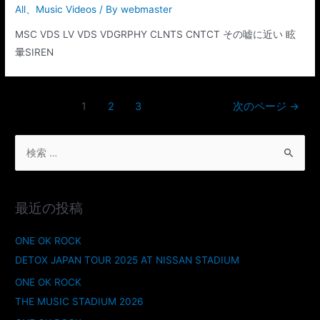
All
、
Music Videos
/ By
webmaster
MSC VDS LV VDS VDGRPHY CLNTS CNTCT その嘘に近い 眩
暈SIREN
1
2
3
次のページ
→
最近の投稿
ONE OK ROCK
DETOX JAPAN TOUR 2025 AT NISSAN STADIUM
ONE OK ROCK
THE MUSIC STADIUM 2026