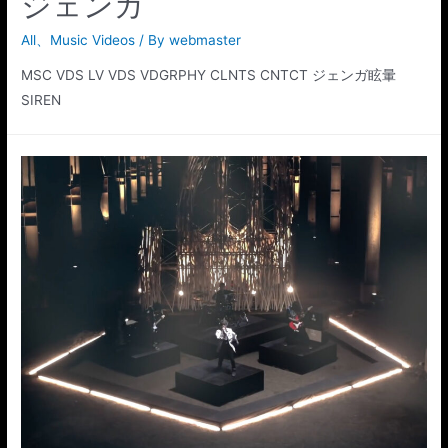
ジェンガ
All
、
Music Videos
/ By
webmaster
MSC VDS LV VDS VDGRPHY CLNTS CNTCT ジェンガ眩暈
SIREN