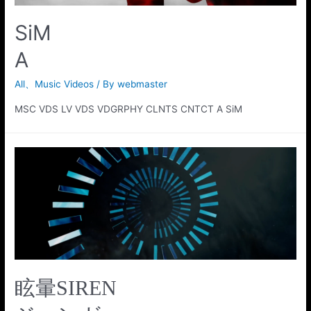
SiM
A
All
、
Music Videos
/ By
webmaster
MSC VDS LV VDS VDGRPHY CLNTS CNTCT A SiM
眩暈SIREN