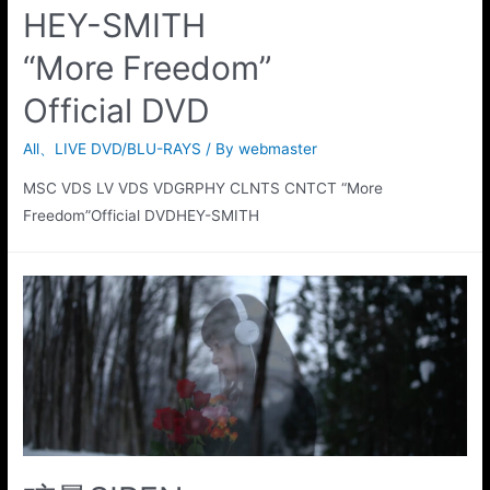
HEY-SMITH
“More Freedom”
Official DVD
All
、
LIVE DVD/BLU-RAYS
/ By
webmaster
MSC VDS LV VDS VDGRPHY CLNTS CNTCT “More
Freedom”Official DVDHEY-SMITH