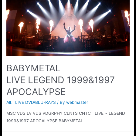
BABYMETAL
LIVE LEGEND 1999&1997
APOCALYPSE
All
、
LIVE DVD/BLU-RAYS
/ By
webmaster
MSC VDS LV VDS VDGRPHY CLNTS CNTCT LIVE ~ LEGEND
1999&1997 APOCALYPSE BABYMETAL