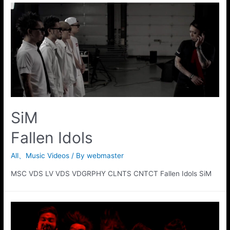
SiM
Fallen Idols
All
、
Music Videos
/ By
webmaster
MSC VDS LV VDS VDGRPHY CLNTS CNTCT Fallen Idols SiM