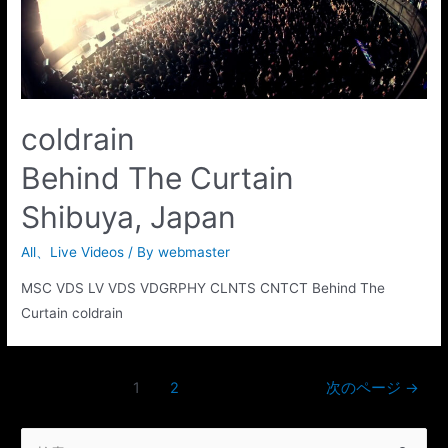
coldrain
Behind The Curtain
Shibuya, Japan
All
、
Live Videos
/ By
webmaster
MSC VDS LV VDS VDGRPHY CLNTS CNTCT Behind The
Curtain coldrain
1
2
次のページ
→