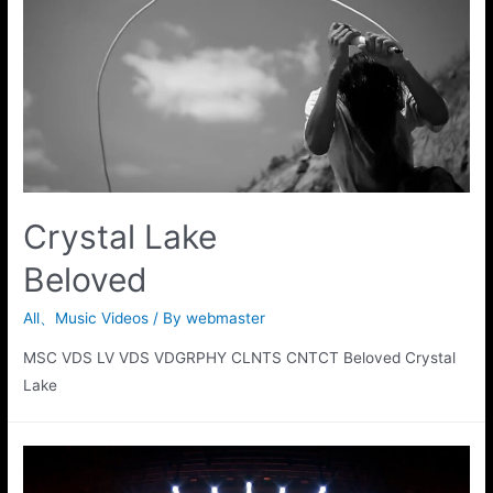
Crystal Lake
Beloved
All
、
Music Videos
/ By
webmaster
MSC VDS LV VDS VDGRPHY CLNTS CNTCT Beloved Crystal
Lake