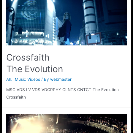
Crossfaith
The Evolution
All
、
Music Videos
/ By
webmaster
MSC VDS LV VDS VDGRPHY CLNTS CNTCT The Evolution
Crossfaith