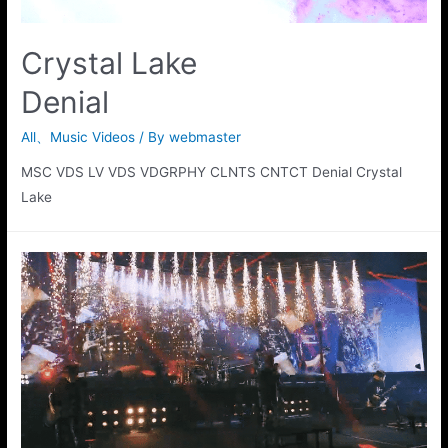
Crystal Lake
Denial
All
、
Music Videos
/ By
webmaster
MSC VDS LV VDS VDGRPHY CLNTS CNTCT Denial Crystal
Lake