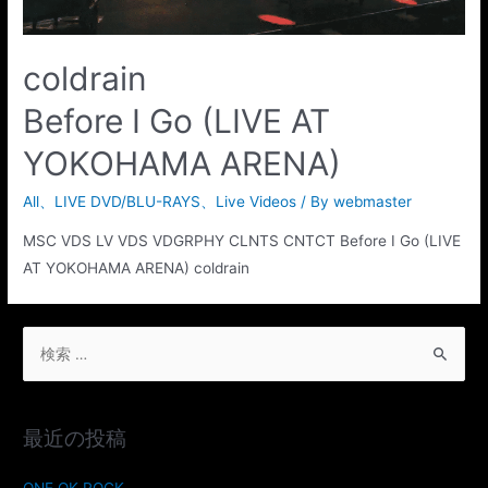
coldrain
Before I Go (LIVE AT
YOKOHAMA ARENA)
All
、
LIVE DVD/BLU-RAYS
、
Live Videos
/ By
webmaster
MSC VDS LV VDS VDGRPHY CLNTS CNTCT Before I Go (LIVE
AT YOKOHAMA ARENA) coldrain
最近の投稿
ONE OK ROCK