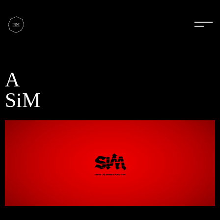
A
SiM